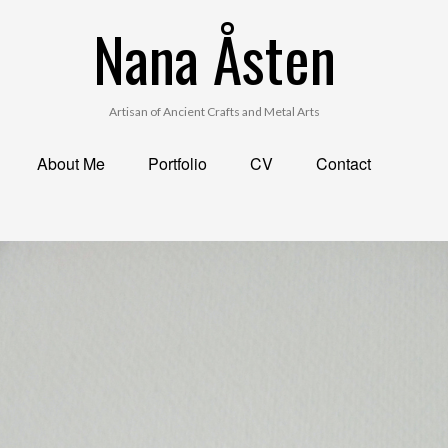
Nana Åsten
Artisan of Ancient Crafts and Metal Arts
About Me
Portfolio
CV
Contact