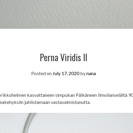
Perna Viridis II
Posted on
July 17, 2020
by
nana
orikkohelmen kasvattaneen simpukan Pälkäneen Ilmoilanselältä 90
eakehyksiin juhlistamaan vastavalmistunutta.