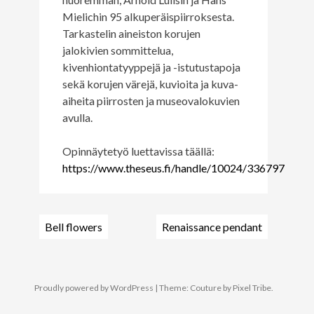
Mielichin 95 alkuperäispiirroksesta.
Tarkastelin aineiston korujen
jalokivien sommittelua,
kivenhiontatyyppejä ja -istutustapoja
sekä korujen värejä, kuvioita ja kuva-
aiheita piirrosten ja museovalokuvien
avulla.
Opinnäytetyö luettavissa täällä:
https://www.theseus.fi/handle/10024/336797
Bell flowers
Renaissance pendant
Post
navigation
Proudly powered by WordPress
|
Theme: Couture by
Pixel Tribe
.