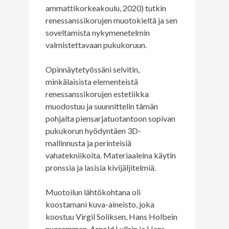
ammattikorkeakoulu, 2020) tutkin
renessanssikorujen muotokieltä ja sen
soveltamista nykymenetelmin
valmistettavaan pukukoruun.
Opinnäytetyössäni selvitin,
minkälaisista elementeistä
renessanssikorujen estetiikka
muodostuu ja suunnittelin tämän
pohjalta piensarjatuotantoon sopivan
pukukorun hyödyntäen 3D-
mallinnusta ja perinteisiä
vahatekniikoita. Materiaaleina käytin
pronssia ja lasisia kivijäljitelmiä.
Muotoilun lähtökohtana oli
koostamani kuva-aineisto, joka
koostuu Virgil Soliksen, Hans Holbein
nuoremman, Arnold Lullsin ja Hans